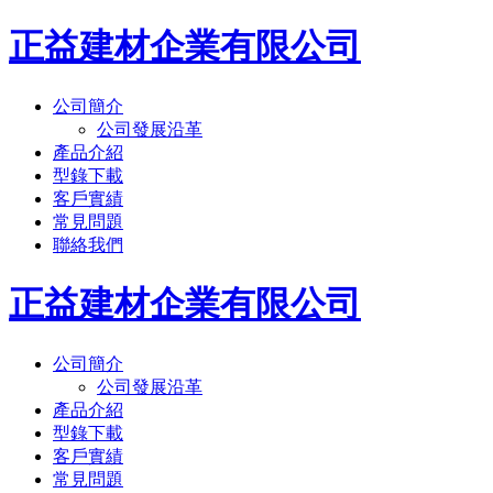
正益建材企業有限公司
公司簡介
公司發展沿革
產品介紹
型錄下載
客戶實績
常見問題
聯絡我們
正益建材企業有限公司
公司簡介
公司發展沿革
產品介紹
型錄下載
客戶實績
常見問題