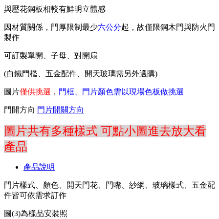
與壓花鋼板相較有鮮明立體感
因材質關係，門厚限制最少
六公分
起，故僅限鋼木門與防火門
製作
可訂製單開、子母、對開扇
(白鐵門檻、五金配件、開天玻璃需另外選購)
圖片
僅供挑選
，
門框、門片
顏色需以現場
色板做挑選
門開方向
門片開關方向
圖片共有多種樣式 可點小圖進去放大看
產品
產品說明
門片樣式、顏色、開天門花、門嘴、紗網、玻璃樣式、五金配
件皆可依需求訂作
圖(3)為樣品安裝照