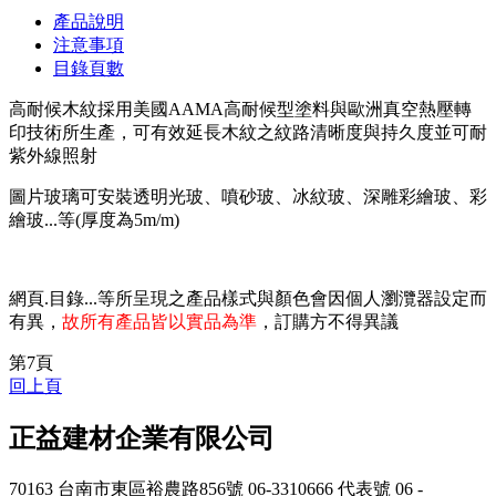
產品說明
注意事項
目錄頁數
高耐候木紋採用美國AAMA高耐候型塗料與歐洲真空熱壓轉
印技術所生產，可有效延長木紋之紋路清晰度與持久度並可耐
紫外線照射
圖片玻璃可安裝透明光玻、噴砂玻、冰紋玻、深雕彩繪玻、彩
繪玻...等(厚度為5m/m)
網頁.目錄...等所呈現之產品樣式與顏色會因個人瀏灠器設定而
有異，
故所有產品皆以實品為準
，訂購方不得異議
第7頁
回上頁
正益建材企業有限公司
70163 台南市東區裕農路856號
06-3310666 代表號
06 -