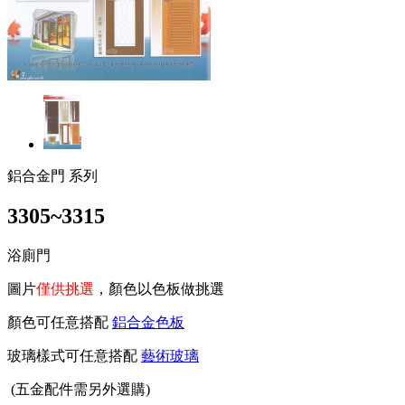
鋁合金門 系列
3305~3315
浴廁門
圖片
僅供挑選
，顏色以色板做挑選
顏色可任意搭配
鋁合金色板
玻璃樣式可任意搭配
藝術玻璃
(
五金配件需另外選購)