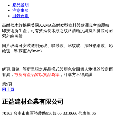
產品說明
注意事項
目錄頁數
高耐候木紋採用美國AAMA高耐候型塗料與歐洲真空熱壓轉
印技術所生產，可有效延長木紋之紋路清晰度與持久度並可耐
紫外線照射
圖片玻璃可安裝透明光玻、噴砂玻、冰紋玻、深雕彩繪玻、彩
繪玻...等(厚度為5m/m)
網頁.目錄...等所呈現之產品樣式與顏色會因個人瀏灠器設定而
有異，
故所有產品皆以實品為準
，訂購方不得異議
第9頁
回上頁
正益建材企業有限公司
70163 台南市東區裕農路856號
06-3310666 代表號
06 -