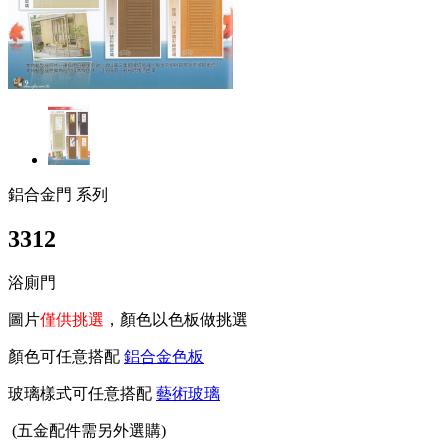
鋁合金門 系列
3312
浴廁門
圖片
僅供挑選
，顏色以色板做挑選
顏色可任意搭配
鋁合金色板
玻璃樣式可任意搭配
藝術玻璃
(
五金配件需另外選購)