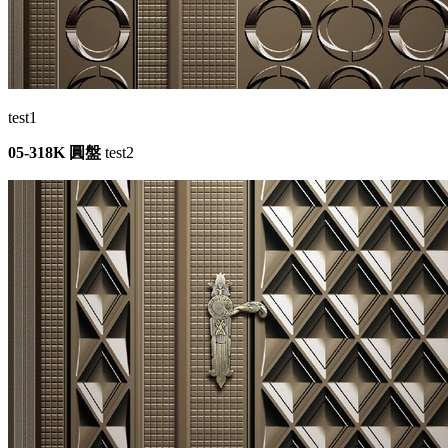
test1
05-318K 圓盤
test2