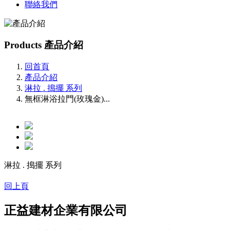
聯絡我們
Products
產品介紹
回首頁
產品介紹
淋拉 . 搗擺 系列
無框淋浴拉門(玫瑰金)...
淋拉 . 搗擺 系列
回上頁
正益建材企業有限公司