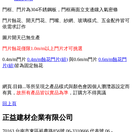
門框、門片為304不銹鋼板，門框兩面立支邊鑲入氣密條
門片蝕花、開天門花、門嘴、紗網、玻璃樣式、五金配件皆可
依需求訂作
圖片開天已無生產
門片蝕花僅限1.0m/m以上門片才可挑選
0.4m/m門片
0.4m/m蝕花門片(組)
與0.6m/m門片
0.6m/m蝕花門
片(組)
皆為固定蝕花
網頁.目錄...等所呈現之產品樣式與顏色會因個人瀏灠器設定而
有異，
故所有產品皆以實品為準
，訂購方不得異議
回上頁
正益建材企業有限公司
70163 台南市東區裕農路856號
06-3310666 代表號
06 -