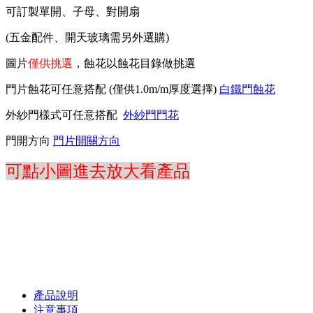
可訂製單開、子母、對開扇
(五金配件、開天玻璃需另外選購)
圖片
僅供挑選
，蝕花以蝕花目錄做挑選
門片蝕花可任意搭配 (僅供1.0m/m厚度選擇)
白鐵門蝕花
外紗門樣式可任意搭配
外紗門門花
門開方向
門片開關方向
可點小圖進去放大看產品
產品說明
注意事項