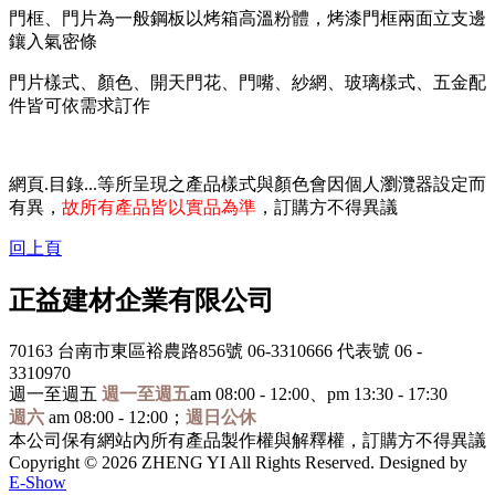
門框、門片為一般鋼板以烤箱高溫粉體，烤漆門框兩面立支邊
鑲入氣密條
門片樣式、顏色、開天門花、門嘴、紗網、玻璃樣式、五金配
件皆可依需求訂作
網頁.目錄...等所呈現之產品樣式與顏色會因個人瀏灠器設定而
有異，
故所有產品皆以實品為準
，訂購方不得異議
回上頁
正益建材企業有限公司
70163 台南市東區裕農路856號
06-3310666 代表號
06 -
3310970
週一至週五
週一至週五
am 08:00 - 12:00、pm 13:30 - 17:30
週六
am 08:00 - 12:00；
週日公休
本公司保有網站內所有產品製作權與解釋權，訂購方不得異議
Copyright © 2026 ZHENG YI All Rights Reserved. Designed by
E-Show