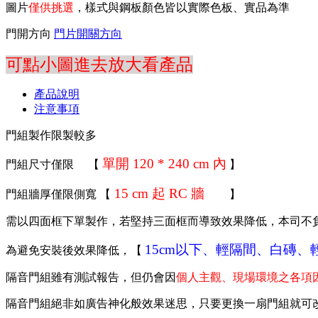
圖片
僅供挑選
，樣式與鋼板顏色皆以實際色板、實品為準
門開方向
門片開關方向
可點小圖進去放大看產品
產品說明
注意事項
門組製作限製較多
單開 120 * 240 cm 內
門組尺寸僅限 【
】
15 cm 起 RC 牆
門組牆厚僅限側寬 【
】
需以四面框下單製作，若堅持三面框而導致效果降低，本司不
15cm以下、輕隔間、白磚、輕
為避免安裝後效果降低，【
隔音門組雖有測試報告，但仍會因
個人主觀、現場環境之各項因
隔音門組絕非如廣告神化般效果迷思，只要更換一扇門組就可