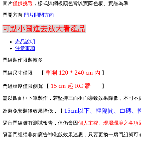
圖片
僅供挑選
，樣式與鋼板顏色皆以實際色板、實品為準
門開方向
門片開關方向
可點小圖進去放大看產品
產品說明
注意事項
門組製作限製較多
單開 120 * 240 cm 內
門組尺寸僅限 【
】
15 cm 起 RC 牆
門組牆厚僅限側寬 【
】
需以四面框下單製作，若堅持三面框而導致效果降低，本司不
15cm以下、輕隔間、白磚、輕
為避免安裝後效果降低，【
隔音門組雖有測試報告，但仍會因
個人主觀、現場環境之各項因
隔音門組絕非如廣告神化般效果迷思，只要更換一扇門組就可