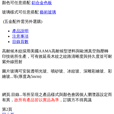
顏色可任意搭配
鋁合金色板
玻璃樣式可任意搭配
藝術玻璃
(
五金配件需另外選購)
產品說明
注意事項
目錄頁數
高耐候木紋採用美國AAMA高耐候型塗料與歐洲真空熱壓轉
印技術所生產，可有效延長木紋之紋路清晰度與持久度並可耐
紫外線照射
圖片玻璃可安裝透明光玻、噴砂玻、冰紋玻、深雕彩繪玻、彩
繪玻...等(厚度為5m/m)
網頁.目錄...等所呈現之產品樣式與顏色會因個人瀏灠器設定而
有異，
故所有產品皆以實品為準
，訂購方不得異議
第2頁