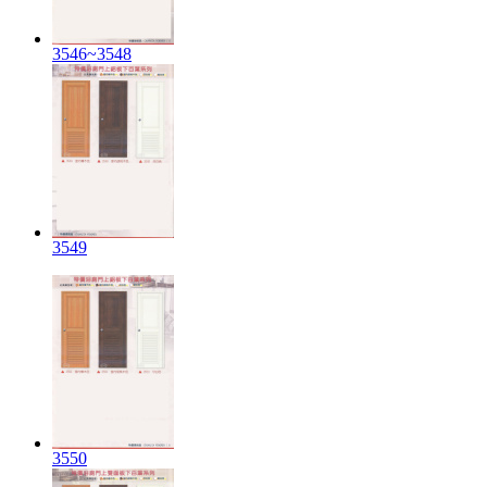
3546~3548
3549
3550