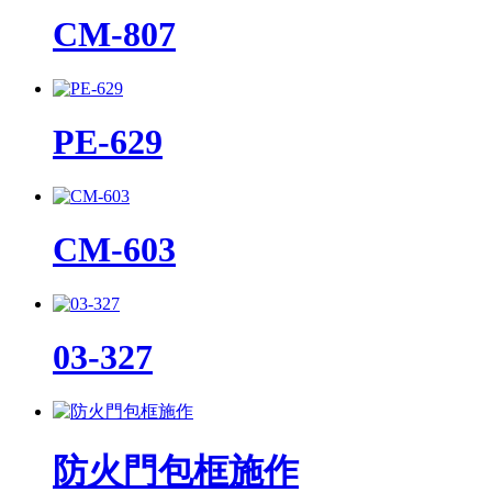
CM-807
PE-629
CM-603
03-327
防火門包框施作